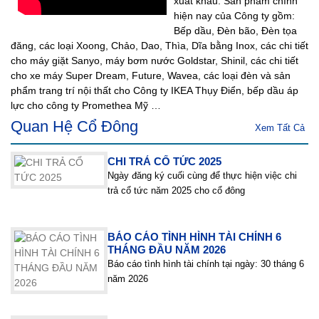
xuất khẩu. Sản phẩm chính
hiện nay của Công ty gồm:
Bếp dầu, Ðèn bão, Ðèn tọa
đăng, các loại Xoong, Chảo, Dao, Thìa, Dĩa bằng Inox, các chi tiết
cho máy giặt Sanyo, máy bơm nước Goldstar, Shinil, các chi tiết
cho xe máy Super Dream, Future, Wavea, các loại đèn và sản
phẩm trang trí nội thất cho Công ty IKEA Thụy Ðiển, bếp dầu áp
lực cho công ty Promethea Mỹ …
Quan Hệ Cổ Đông
Xem Tất Cả
CHI TRẢ CỔ TỨC 2025
Ngày đăng ký cuối cùng để thực hiện việc chi
trả cổ tức năm 2025 cho cổ đông
BÁO CÁO TÌNH HÌNH TÀI CHÍNH 6
THÁNG ĐẦU NĂM 2026
Báo cáo tình hình tài chính tại ngày: 30 tháng 6
năm 2026