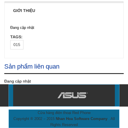
0đ
Số lượng:
GIỚI THIỆU
Đang cập nhật
TAGS:
015
Sản phẩm liên quan
Đang cập nhật
Cửa hàng điện thoại Red Phone
Copyright ® 2002 – 2015
Nhan Hoa Software Company
. All
Rights Reserved