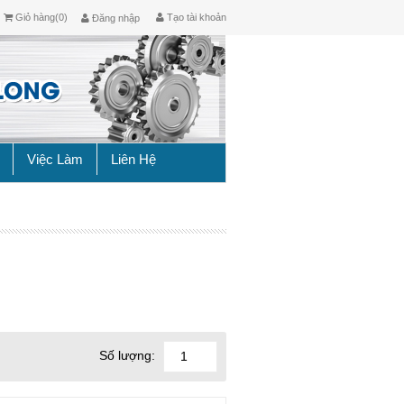
Giỏ hàng(0)
Tạo tài khoản
Đăng nhập
Việc Làm
Liên Hệ
Số lượng: