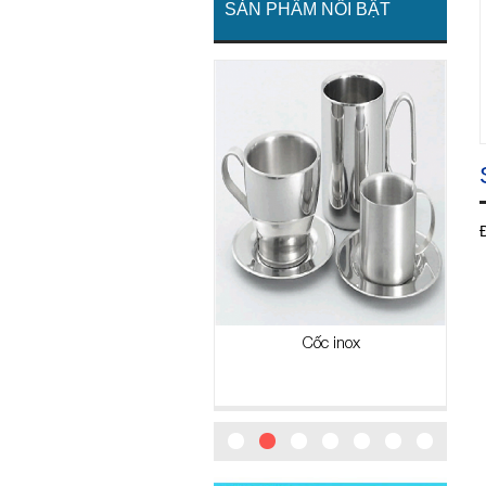
SẢN PHẨM NỔI BẬT
Cặp lồng
Cốc inox