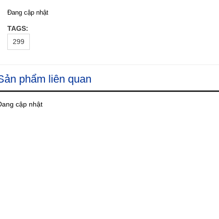
Đang cập nhật
TAGS:
299
Sản phẩm liên quan
Đang cập nhật
Bộ ấm pha trà
Bình đựng INOX