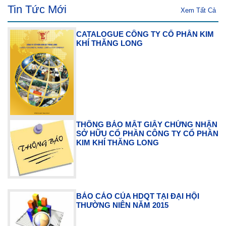
Tin Tức Mới
Xem Tất Cả
CATALOGUE CÔNG TY CỔ PHẦN KIM
KHÍ THĂNG LONG
THÔNG BÁO MẤT GIẤY CHỨNG NHẬN
SỞ HỮU CỔ PHẦN CÔNG TY CỔ PHẦN
KIM KHÍ THĂNG LONG
BÁO CÁO CỦA HDQT TẠI ĐẠI HỘI
THƯỜNG NIÊN NĂM 2015