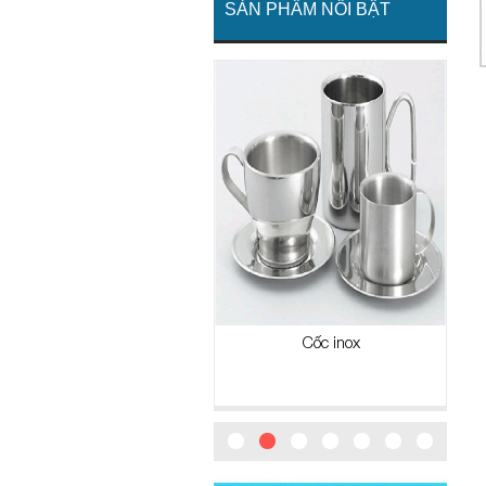
SẢN PHẨM NỔI BẬT
Cặp lồng
Cốc inox