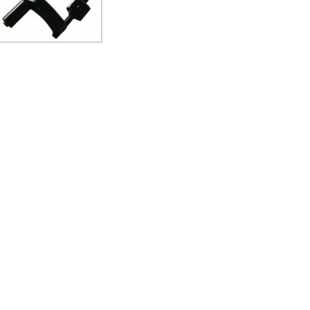
Bộ ấm pha trà
Bình đựng INOX